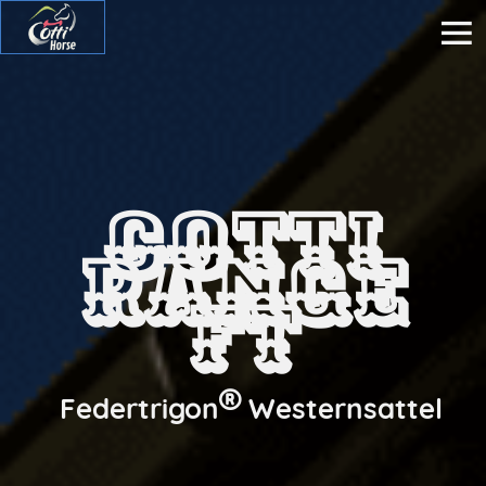
COTTI
RANGE
FT

Federtrigon
Westernsattel