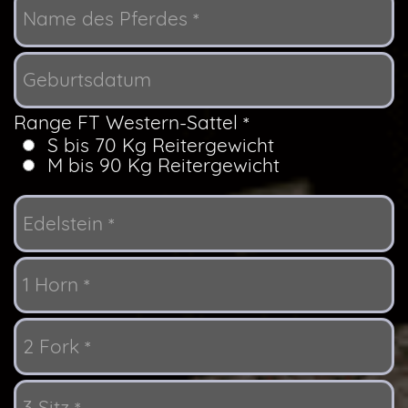
Name des Pferdes
*
Geburtsdatum
Range FT Western-Sattel
*
S bis 70 Kg Reitergewicht
M bis 90 Kg Reitergewicht
Edelstein
*
1 Horn
*
2 Fork
*
3 Sitz