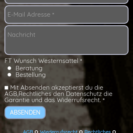
E-Mail Adresse
*
Nachricht
FT Wunsch Westernsattel
*
Beratung
Bestellung
Mit Absenden akzeptierst du die
AGB,Rechtliches den Datenschutz die
Garantie und das Widerrufsrecht.
*
ABSENDEN
AGB
Wiederrufsrecht
Rechtliches


