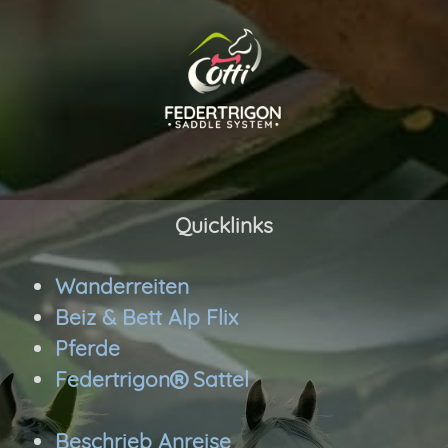
Quicklinks
Wanderreiten
Beiz & Bett Alp Flix
Pferde
Federtrigon
Sattel

Beschrieb Anreise